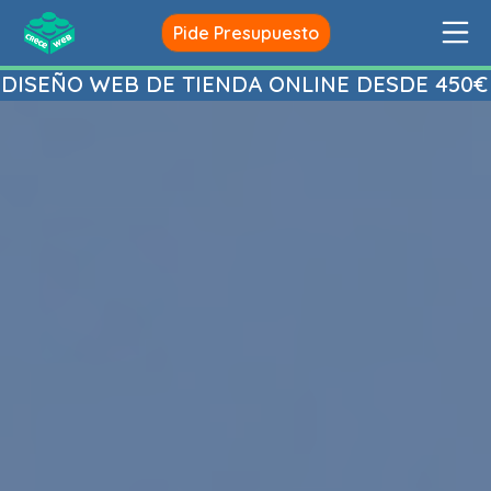
Saltar
Me
Pide Presupuesto
al
creceweb
contenido
DISEÑO WEB DE TIENDA ONLINE DESDE 450€