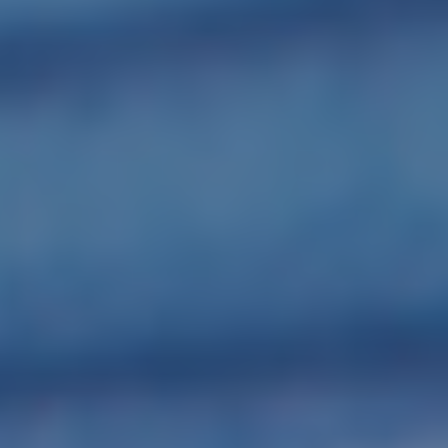
intereses y
comportamiento
mientras visitas
nuestro sitio,
aumentas la
posibilidad de
ver contenido y
ofertas
personalizados.