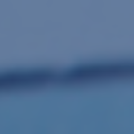
Necesarias
Estas
cookies no
son
opcionales.
Estadísticas
Para que
podamos
mejorar la
funcionalidad
y estructura
de la web, en