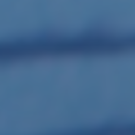
base a cómo
se usa la web.
Experiencia
Para que
nuestra web
funcione lo
mejor posible
durante tu
visita. Si
rechaza estas
cookies,
algunas
funcionalidades
desaparecerán
de la web.
Marketing
Al compartir tus