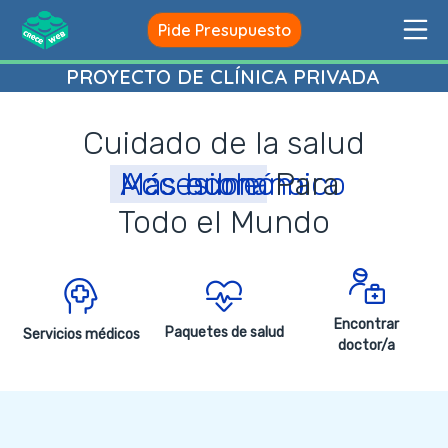
Saltar
Me
Pide Presupuesto
al
creceweb
contenido
PROYECTO DE CLÍNICA PRIVADA
Cuidado de la salud
Accesible
Más económico
Más humano
Para
Todo el Mundo
Encontrar
Paquetes de salud
Servicios médicos
doctor/a